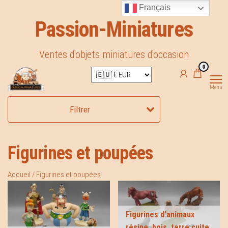
Aller
Français
au
Passion-Miniatures
contenu
Ventes d'objets miniatures d'occasion
0
Passion-
Ventes
d'objet
Miniatures
miniatures
Menu
de
collections
Filtrer
Figurines et poupées
Accueil
/ Figurines et poupées
Figurines d’animaux
résine, bois, terre cuite